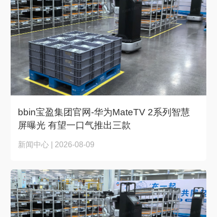
bbin宝盈集团官网-华为MateTV 2系列智慧
屏曝光 有望一口气推出三款
新闻中心 | 2026-08-09