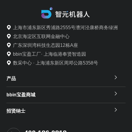
上海市浦东新区秀浦路2555号漕河泾康桥商务绿洲
北京海淀区互联网金融中心
广东深圳湾科技生态园12栋A座
bbin宝盈工厂· 上海临港奉贤智造园
数采中心 · 上海浦东新区周邓公路5358号
产品
bbin宝盈商城
招贤纳士