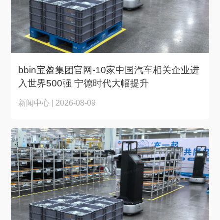
bbin宝盈集团官网-10家中国汽车相关企业进
入世界500强 宁德时代大幅提升
新闻中心 | 2026-08-09